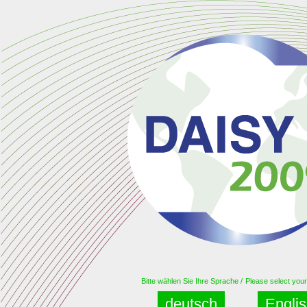
Bitte wählen Sie Ihre Sprache /
Please select you
deutsch
Engli