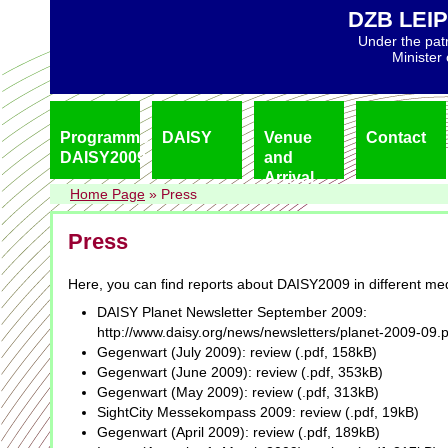
DZB LEIP
Under the pat
Minister
Programme
DAISY
Venue
Contact
DAISY2009
and
Arrival
Home Page
»
Press
Press
Here, you can find reports about DAISY2009 in different me
DAISY Planet Newsletter September 2009:
http://www.daisy.org/news/newsletters/planet-2009-09
Gegenwart (July 2009): review (.pdf, 158kB)
Gegenwart (June 2009): review (.pdf, 353kB)
Gegenwart (May 2009): review (.pdf, 313kB)
SightCity Messekompass 2009: review (.pdf, 19kB)
Gegenwart (April 2009): review (.pdf, 189kB)