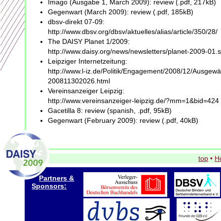
Imago (Ausgabe 1, March 2009): review (.pdf, 217kB)
Gegenwart (March 2009): review (.pdf, 185kB)
dbsv-direkt 07-09:
http://www.dbsv.org/dbsv/aktuelles/alias/article/350/28/
The DAISY Planet 1/2009:
http://www.daisy.org/news/newsletters/planet-2009-01.
Leipziger Internetzeitung:
http://www.l-iz.de/Politik/Engagement/2008/12/Ausgewäh
200811302026.html
Vereinsanzeiger Leipzig:
http://www.vereinsanzeiger-leipzig.de/?mm=1&bid=424
Gacetilla 8: review (spanish, .pdf, 95kB)
Gegenwart (February 2009): review (.pdf, 40kB)
top
•
H
Partners &
Sponsors: